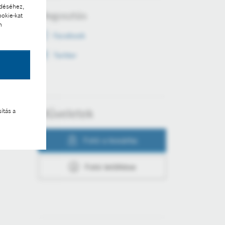
ödéséhez,
Megosztás
ookie-kat
n
Facebook
Twitter
Műveletek
ítás a
Fotó a kosárba
Fotó letöltése