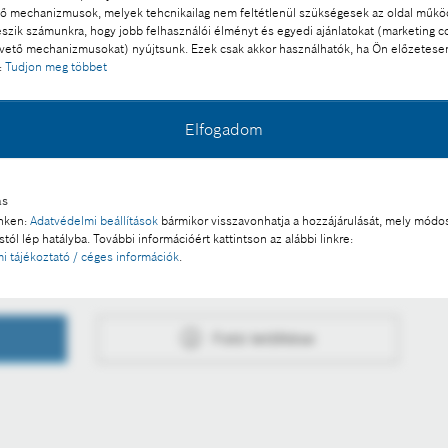
 mechanizmusok, melyek tehcnikailag nem feltétlenül szükségesek az oldal műk
eszik számunkra, hogy jobb felhasználói élményt és egyedi ajánlatokat (marketing c
ető mechanizmusokat) nyújtsunk. Ezek csak akkor használhatók, ha Ön előzetese
:
Tudjon meg többet
l a sajtó számára díjmentesen felhasználható.
Elfogadom
 a része:
ás
inken:
Adatvédelmi beállítások
bármikor visszavonhatja a hozzájárulását, mely módos
szágon
tól lép hatályba. További információért kattintson az alábbi linkre:
i tájékoztató / céges információk
.
Fotó letöltése