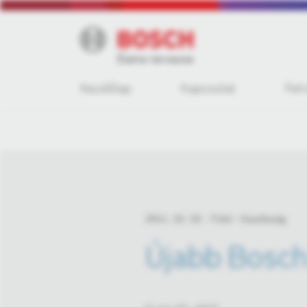
Kezdőlap
Kapcsolat
Fel
2011. 10. 19.
Fotó
Gazdaság
Újabb Bosch