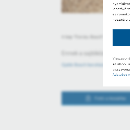
nyomkövető
lehetővé t
és nyomköv
hozzájárult
A kép "Forrás: Bosch" megjelölésse
Ennek a sajtóközleménynek
Visszavon
Az alábbi l
Újabb Bosch beruházás Magyaror
visszavonás
Adatvédelm
Fotó a kosárba