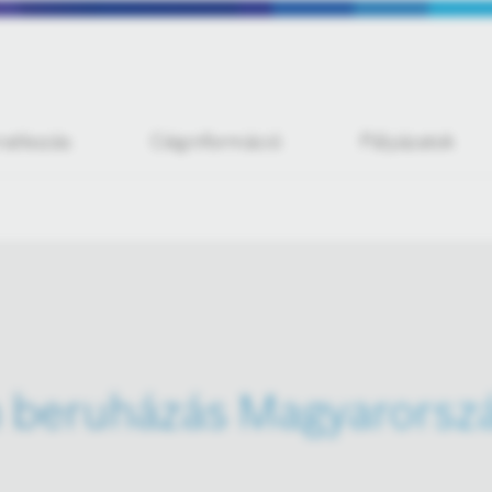
iratkozás
Céginformáció
Pályázatok
 beruházás Magyarorsz