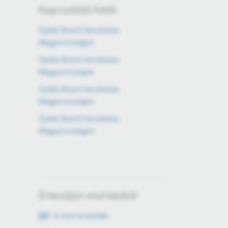
Kapcsolódó fotók
Újabb Bosch beruházás
Magyarországon
Újabb Bosch beruházás
Magyarországon
Újabb Bosch beruházás
Magyarországon
Újabb Bosch beruházás
Magyarországon
Értesüljön első kézből
E-mail értesítők