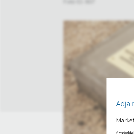
Fotó ID: 607
Adja 
Market
A weboldal 