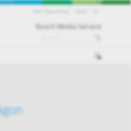
Bosch Magyarország
Magyar
HU
Bosch Media Service
0
ágon