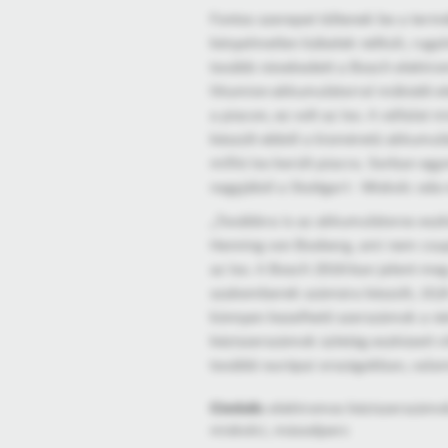
Fontos szerepet töltenek be a ter
kényelmetlen kábelek nélküli, ruga
tovább növekedett a Bosch elektrom
lítiumion-akkumulátorral működő e
a piacon, ez volt az Ixo. A vállalat
készült ebből a kisméretű akkumulá
millió Ixo került piacra. Sorban eg
nagyjából a Stuttgart - Miskolc oda-
„Továbbra is az akkumulátoros esz
Henning von Boxberg, ami nem csup
az Ixo. A Bosch 2016-ban jelent meg 
szakemberek számára készült, 10,8 
könnyen kezelhető szerszámok a né
kéziszerszámok üzletág eszközeit v
további európai országokban, valam
Címkék:
elektromos kéziszerszámok,
miskolci, másodperc