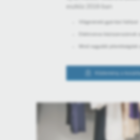
eszköz 2016-ban
Világméretű gyártási hálózat
Elektromos kéziszerszámok s
Mind nagyobb jelentőségűek
Közlemény a kosárb