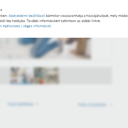
ás
inken:
Adatvédelmi beállítások
bármikor visszavonhatja a hozzájárulását, mely módos
tól lép hatályba. További információért kattintson az alábbi linkre:
i tájékoztató / céges információk
.
Fotó letöltése
Fotó letöltése
Fotó a kosárba
Fotó a kosárba