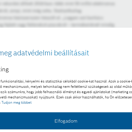
 rekordot állított 2016-ban: több mint 50 millió elektromos
ról, annyi, mint még soha. Statisztikailag
romos kéziszerszám készült el. „Legyen szó barkács
g fejlett vagy feltörekvő piacokról – termékeinknél mindig
középpontban” – emelte ki Henning von Boxberg, a Bosch
 elnöke. „Egyre növekvő termelési darabszámaink jól
éseink.”
meg adatvédelmi beállításait
ing
funkcionalitási, kényelmi és statisztikai célokból cookie-kat használ. Azok a cookie-
 mechanizmusok, melyek tehcnikailag nem feltétlenül szükségesek az oldal műk
eszik számunkra, hogy jobb felhasználói élményt és egyedi ajánlatokat (marketing c
ető mechanizmusokat) nyújtsunk. Ezek csak akkor használhatók, ha Ön előzetese
:
Tudjon meg többet
Elfogadom