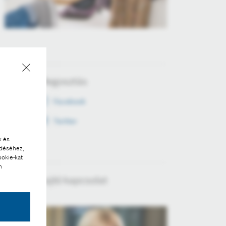
Megosztás
Facebook
Twitter
k és
ödéséhez,
ookie-kat
n
Sajtó kapcsolat