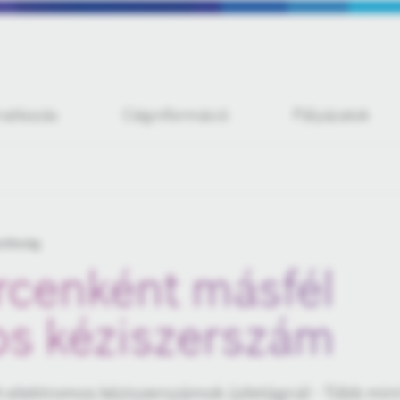
iratkozás
Céginformáció
Pályázatok
zdaság
cenként másfél
os kéziszerszám
h elektromos kéziszerszámok üzletágnál - Több mint