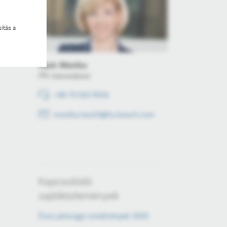
ítás a
Hack Mónika
PR menedzser
+36 70 510 5516
monika.hack3@hu.bosch.com
Kapcsolódó
sajtóközlemények
Éves pénzügyi eredmények 2025