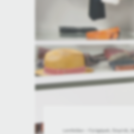
Leinfelden – Fúrógépek, fűnyírók, 