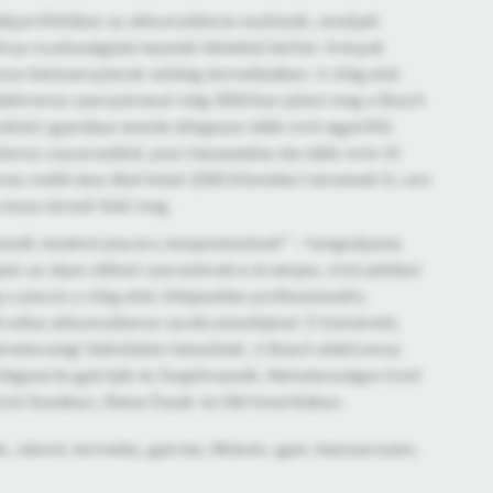
mékportfolióban az akkumulátoros eszközök, amelyek
lmas munkavégzést tesznek lehetővé bárhol. Arányuk
os kéziszerszámok üzletág termelésében. A világ első
lektromos szerszámával még 2003-ban jelent meg a Bosch
 miskolci gyárában évente átlagosan több mint egymillió
toros csavarozóból, piaci bevezetése óta több mint 15
ymás mellé téve őket közel 2200 kilométert tennének ki, ami
vissza távnak felel meg.
közök növekvő piacára összpontosítunk” – hangsúlyozta
án az olyan otthoni szerszámokra érvényes, mint például
a piacon a világ első, kifejezetten professzionális,
voltos akkumulátoros sarokcsiszolójával. E kisméretű,
metországi Sebnitzben készülnek. A Bosch elektromos
ilágszerte gyártják és forgalmazzák, Németországon kívül
int Ázsiában, illetve Észak- és Dél-Amerikában.
 rekord, termelés, gyártás, Miskolc, gyár, kéziszerszám,