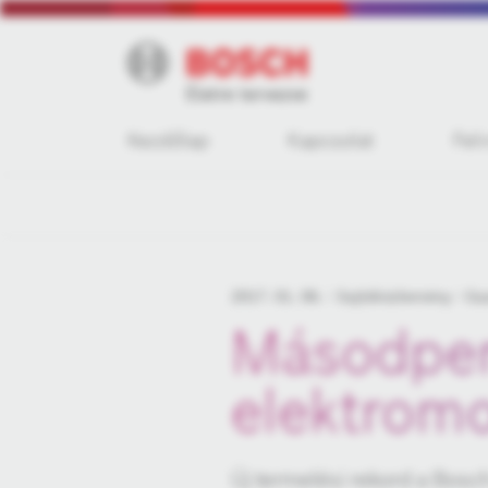
Kezdőlap
Kapcsolat
Fel
2017. 01. 06.
Sajtóközlemény
Ga
Másodper
elektrom
Új termelési rekord a Bosc