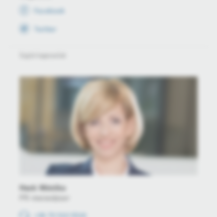
Facebook
Twitter
Sajtó kapcsolat
Hack Mónika
PR menedzser
+36 70 510 5516