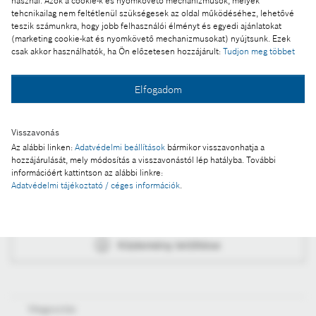
használ. Azok a cookie-k és nyomkövető mechanizmusok, melyek
Címkék:
személygépkocsi, elektronikus, kormánymű, gyártás,
tehcnikailag nem feltétlenül szükségesek az oldal működéséhez, lehetővé
fejlesztés, Robert, Bosch, Automotive, Steering, Kft
teszik számunkra, hogy jobb felhasználói élményt és egyedi ajánlatokat
(marketing cookie-kat és nyomkövető mechanizmusokat) nyújtsunk. Ezek
csak akkor használhatók, ha Ön előzetesen hozzájárult:
Tudjon meg többet
További információ
Elfogadom
Hack Mónika
Visszavonás
+36 70 510 5516
Az alábbi linken:
Adatvédelmi beállítások
bármikor visszavonhatja a
hozzájárulását, mely módosítás a visszavonástól lép hatályba. További
információért kattintson az alábbi linkre:
Adatvédelmi tájékoztató / céges információk
.
Közlemény a kosárba
Közlemény letöltése
Megosztás