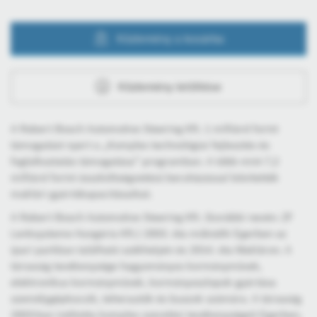
Közlemény a kosárba
Közlemény letöltése
A Robert Bosch Automotive Steering Kft. 1 milliárd forint
támogatást nyert a „Komplex technológiai fejlesztés és
foglalkoztatás támogatása” programban. A több mint 7,2
milliárd forint összköltségvetésű beruházással bővítették
maklári gyártókapacitásaikat.
A Robert Bosch Automotive Steering Kft. (korábbi nevén: ZF
Lenksysteme Hungária Kft.) 2003. óta működik Egerben az
ipari parkban található székhelyén és 2014. óta Makláron. A
társaság tevékenysége hagyományos kormányművek,
elektronikus kormányművek, kormányoszlopok gyártása
személygépkocsik, teherautók és buszok számára. A társaság
2003-ban indította komplex szerelési tevékenységeit Egerben,