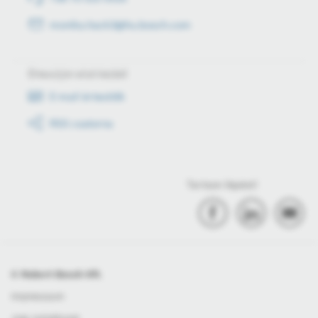
monika.hack3@hu.bosch.com
Értesüljön első kézből
E-mail értesítők
RSS csatorna
Tartson lépést!
© Robert Bosch Kft.
Impresszum