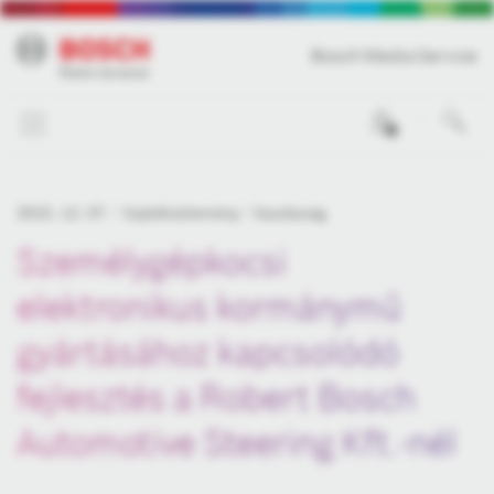
Bosch Media Service
0
2015. 12. 07.
Sajtóközlemény
Gazdaság
Személygépkocsi
elektronikus kormánymű
gyártásához kapcsolódó
fejlesztés a Robert Bosch
Automotive Steering Kft.-nél