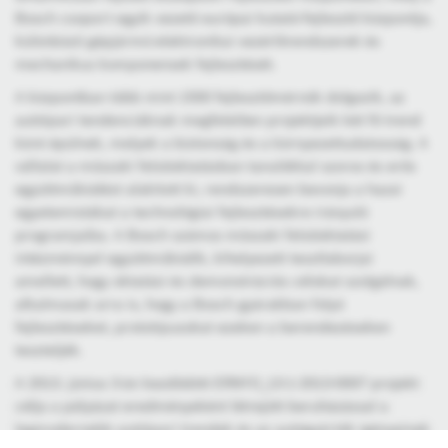
Bosch csoport egyik vezető európai kutató-fejlesztő központja,
különböző gépjármű-elektronikai vezérlőrendszerek és
mechanikus komponensek fejlesztését.
A központban több mint 1500 fejlesztőmérnök dolgozik, az
autóipari tendenciáknak megfelelően projektjeik két fő trend
köré épülnek, melyek a biztonság és a környezettudatosság. A
vállalat a műszaki felsőoktatásban tanulókkal szoros és erős
együttműködést alakított ki, rendszeresen bevonja a hazai
egyetemistákat a technológiai fejlesztésekre irányuló
programjaiba. A Bosch számos műszaki felsőoktatási
intézménnyel együttműködik, kihelyezett tesztlaborjai
amellett, hogy oktatási és demonstrációs célokat szolgálnak,
alkalmasak arra is, hogy a Bosch gyárakban folyó
fejlesztéseket, prototípusokat ezeken a berendezéseken
teszteljék.
A 2013. június 3-án kezdődött ERNYO_13-1-2013-0007 projekt
célja a pályázat eredményeként létrejött beruházással a
legmodernebb autóipari trendek és az autógyártók igényeinek