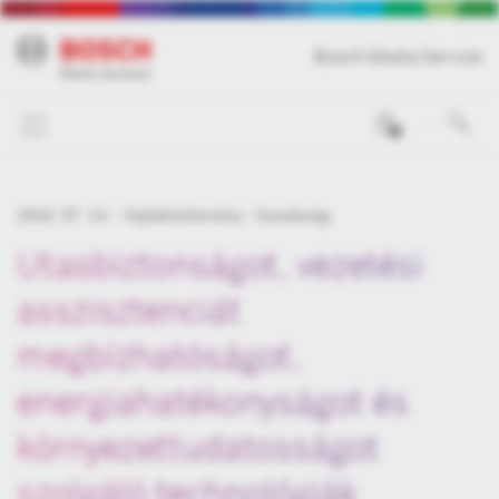
Bosch Media Service
0
2016. 07. 13.
Sajtóközlemény
Gazdaság
Utasbiztonságot, vezetési
asszisztenciát
megbízhatóságot,
energiahatékonyságot és
környezettudatosságot
szolgáló technológiák