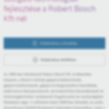
fejlesztése a Robert Bosch
Kft-nél
Közlemény a kosárba
Közlemény letöltése
Az 1991-ben létrehozott Robert Bosch Kft. értékesítési
központ, a Bosch márkájú gépjárműalkatrészek,
gépjárműalkatrészek, gépjármű-diagnosztikai készülékek,
elektromos kéziszerszámok, termotechnikai berendezések és
biztonságtechnikai rendszerek forgalmazási és vevőszolgálati
feladatait végzi. A vállalaton belül 2000-ben létrejött, és azóta
dinamikusan fejlődő Budapesti Fejlesztési Központban, mely a