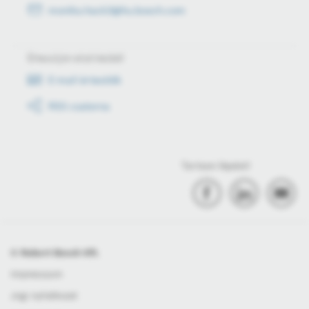
monika.hack3@hu.bosch.com
Értesüljön első kézből
E-mail értesítők
RSS csatorna
Tartson lépést!
© Robert Bosch Kft.
Impresszum
Jogi nyilatkozat