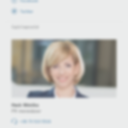
Facebook
Twitter
Sajtó kapcsolat
Hack Mónika
PR menedzser
+36 70 510 5516