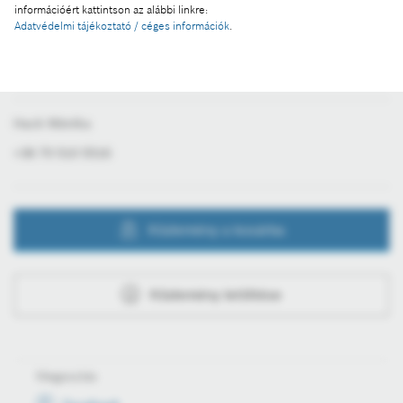
információért kattintson az alábbi linkre:
Egyetem, BME
Adatvédelmi tájékoztató / céges információk
.
További információ
Hack Mónika
+36 70 510 5516
Közlemény a kosárba
Közlemény letöltése
Megosztás