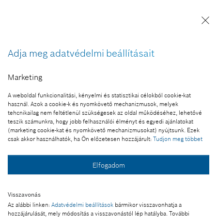
megfelelő technológiák fejlesztése a Robert Bosch Kft. által a
Magyar Tudományos Akadémia Számítástechnikai és
Automatizálási Kutatóintézet, a Budapesti Műszaki és
Gazdaságtudományi Egyetem, valamint a Miskolci Egyetem
részvételével, annak érdekében, hogy azok a vezetők számára
Adja meg adatvédelmi beállításait
a lehető legbiztonságosabb, legmegbízhatóbb és
energiahatékonyabb vezetési élményt biztosítsák. A projekt
Marketing
keretében az utasbiztonságot, a vezetési asszisztenciát, a
megbízhatóságot, az energiahatékonyságot és a
A weboldal funkcionalitási, kényelmi és statisztikai célokból cookie-kat
környezettudatosságot szolgáló technológiák fejlesztése
használ. Azok a cookie-k és nyomkövető mechanizmusok, melyek
történt. A projekt összköltségvetése meghaladja a 6 842 285
tehcnikailag nem feltétlenül szükségesek az oldal működéséhez, lehetővé
teszik számunkra, hogy jobb felhasználói élményt és egyedi ajánlatokat
323 Ft-ot, melyből 2 000 000 000 Ft vissza nem térítendő
(marketing cookie-kat és nyomkövető mechanizmusokat) nyújtsunk. Ezek
támogatás, melyet a korábban Kutatási és Technológiai
csak akkor használhatók, ha Ön előzetesen hozzájárult:
Tudjon meg többet
Innovációs Alap, most Nemzeti Kutatási, Fejlesztési és
Innovációs Alap finanszírozott.
Elfogadom
Címkék:
utasbiztonság,vezetési asszisztencia, megbízhatóság,
energiahatékonyság, környezettudatosság, technológia,
Visszavonás
fejlesztés, Budapest, Budapesti Fejlesztési Központ, ECB,
Az alábbi linken:
Adatvédelmi beállítások
bármikor visszavonhatja a
hozzájárulását, mely módosítás a visszavonástól lép hatályba. További
Miskolci Egyetem, Budapesti Műszaki és Gazdaságtudományi